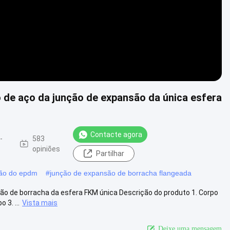
o de aço da junção de expansão da única esfera
Contacte agora
-
583
opiniões
Partilhar
são do epdm
#
junção de expansão de borracha flangeada
ão de borracha da esfera FKM única Descrição do produto 1. Corpo
 3. ...
Vista mais
Deixe uma mensagem