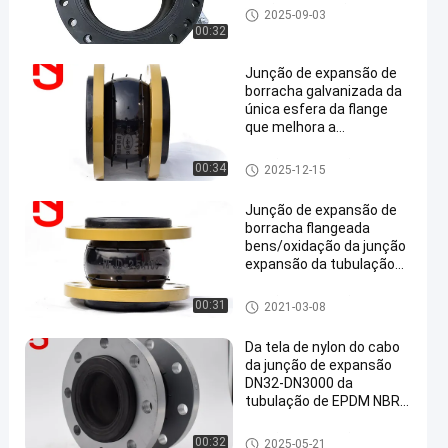
junção de expansão de borrac
2025-09-03
ha do epdm
00:32
Junção de expansão de
borracha galvanizada da
única esfera da flange
que melhora a
estabilidade térmica
Junção de expansão de borrac
00:34
2025-12-15
ha da única esfera
Junção de expansão de
borracha flangeada
bens/oxidação da junção
expansão da tubulação
anti
Junção de expansão de borrac
00:31
2021-03-08
ha da única esfera
Da tela de nylon do cabo
da junção de expansão
DN32-DN3000 da
tubulação de EPDM NBR
SBR quadro chave
Junção de expansão de borrac
00:32
2025-05-21