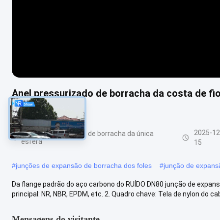
Anel pressurizado de borracha da costa de fi
do RUÍDO DN80
2025-12
Junção de expansão de borracha da única
esfera
15
#
junções de expansão de borracha dos foles
#
junção de expan
Da flange padrão do aço carbono do RUÍDO DN80 junção de expans
principal: NR, NBR, EPDM, etc. 2. Quadro chave: Tela de nylon do cabo
Mensagens do visitante