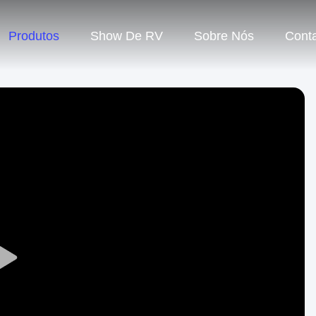
Produtos
Show De RV
Sobre Nós
Cont
Play
Video