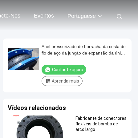
acte-Nos
Eventos
Portuguese
Anel pressurizado de borracha da costa de
fio de aço da junção de expansão da única
esfera do RUÍDO DN80
Contacte agora
Aprenda mais
Vídeos relacionados
Fabricante de conectores
flexíveis de bomba de
arco largo