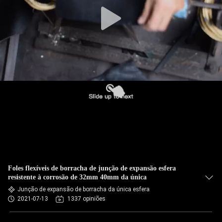
EXCURSÃO
DA
FÁBRICA
CONTROLE
DA
QUALIDADE
CONTACTE-
NOS
Foles flexíveis de borracha de junção de expansão esfera
NOTÍCIA
resistente à corrosão de 32mm 40mm da única
Junção de expansão de borracha da única esfera
2021-07-13
1337 opiniões
PEÇA