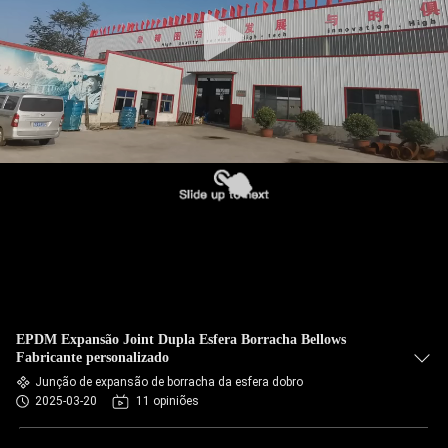
EXCURSÃO
DA
FÁBRICA
CONTROLE
DA
QUALIDADE
CONTACTE-
NOS
EPDM Expansão Joint Dupla Esfera Borracha Bellows
NOTÍCIA
Fabricante personalizado
Junção de expansão de borracha da esfera dobro
2025-03-20
11 opiniões
PEÇA