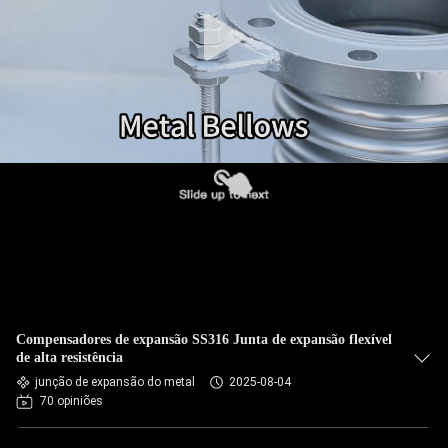
EXCURSÃO
DA
FÁBRICA
CONTROLE
DA
QUALIDADE
CONTACTE-
NOS
Compensadores de expansão SS316 Junta de expansão flexível
NOTÍCIA
de alta resistência
junção de expansão do metal
2025-08-04
70 opiniões
PEÇA