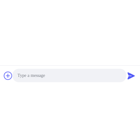
Photo
Video Call
Audio Call