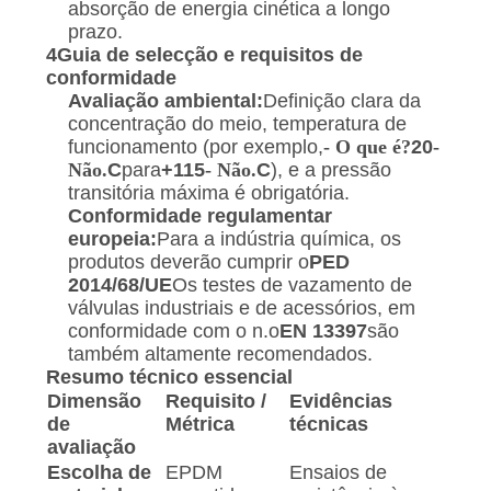
absorção de energia cinética a longo
prazo.
4Guia de selecção e requisitos de
conformidade
Avaliação ambiental:
Definição clara da
concentração do meio, temperatura de
funcionamento (por exemplo,
- O que é?
20
-
Não.
C
para
+115
- Não.
C
), e a pressão
transitória máxima é obrigatória.
Conformidade regulamentar
europeia:
Para a indústria química, os
produtos deverão cumprir o
PED
2014/68/UE
Os testes de vazamento de
válvulas industriais e de acessórios, em
conformidade com o n.o
EN 13397
são
também altamente recomendados.
Resumo técnico essencial
Dimensão
Requisito /
Evidências
de
Métrica
técnicas
avaliação
Escolha de
EPDM
Ensaios de