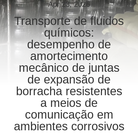
EXCURSÃO
Apr 23, 2026
DA
Transporte de fluidos
FÁBRICA
químicos:
CONTROLE
desempenho de
DA
amortecimento
QUALIDADE
mecânico de juntas
de expansão de
CONTACTE-
borracha resistentes
NOS
a meios de
NOTÍCIA
comunicação em
ambientes corrosivos
PEÇA