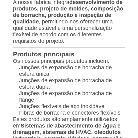
UMAS
A nossa fábrica integra
desenvolvimento de
produtos, projeto de moldes, composição
CITAÇÕES
de borracha, produção e inspeção de
qualidade
, permitindo-nos oferecer uma
qualidade estável e uma personalização
MAPA
flexível de acordo com os diferentes
DO
requisitos do projeto.
SITE
Produtos principais
Os nossos principais produtos incluem:
Junções de expansão de borracha de
POLÍTICA
esfera única
DE
Junções de expansão de borracha de
esfera dupla
PRIVACIDADE
Junções de expansão de borracha de
flange
Junções flexíveis de aço inoxidável
Fibras de borracha e conectores flexíveis
Estes produtos são amplamente utilizados
em
Sistemas de abastecimento de água e
drenagem, sistemas de HVAC, oleodutos