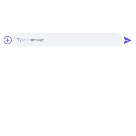
Photo
Video Call
Audio Call