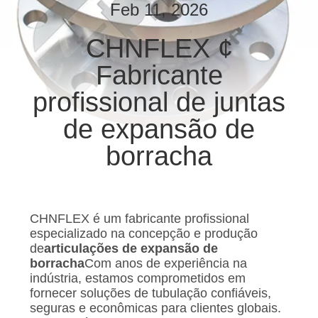
EXCURSÃO
Feb 11, 2026
DA
CHNFLEX ¢
FÁBRICA
Fabricante
CONTROLE
profissional de juntas
DA
de expansão de
QUALIDADE
borracha
CONTACTE-
NOS
CHNFLEX é um fabricante profissional
especializado na concepção e produção
de
articulações de expansão de
NOTÍCIA
borracha
Com anos de experiência na
indústria, estamos comprometidos em
fornecer soluções de tubulação confiáveis,
PEÇA
seguras e econômicas para clientes globais.