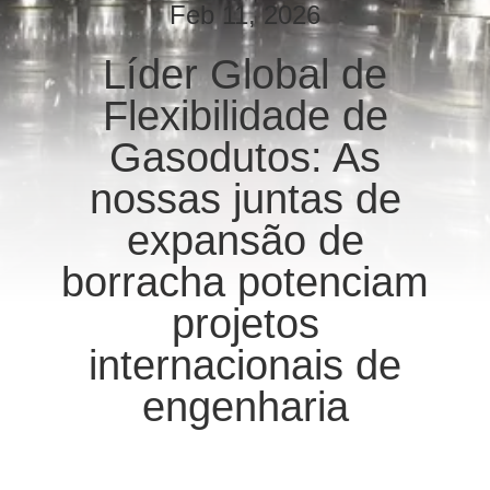
EXCURSÃO
Feb 11, 2026
DA
Líder Global de
FÁBRICA
Flexibilidade de
CONTROLE
Gasodutos: As
DA
nossas juntas de
QUALIDADE
expansão de
borracha potenciam
CONTACTE-
projetos
NOS
internacionais de
NOTÍCIA
engenharia
PEÇA