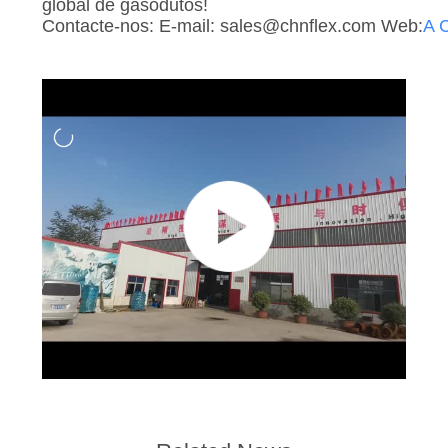
global de gasodutos!
Contacte-nos: E-mail: sales@chnflex.com Web:
A 