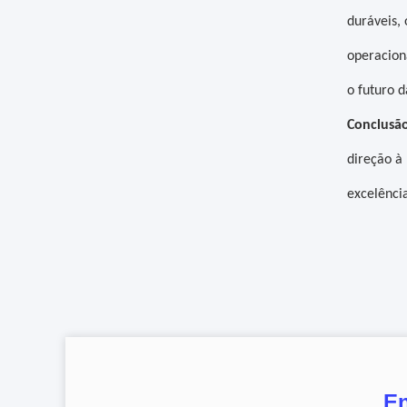
duráveis,
operacion
o futuro d
Conclusão
direção à
excelênci
En