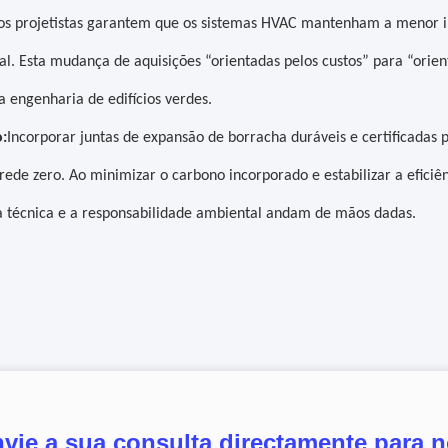
 os projetistas garantem que os sistemas HVAC mantenham a menor in
al. Esta mudança de aquisições “orientadas pelos custos” para “orie
a engenharia de edifícios verdes.
:
Incorporar juntas de expansão de borracha duráveis ​​e certificada
 rede zero. Ao minimizar o carbono incorporado e estabilizar a efic
a técnica e a responsabilidade ambiental andam de mãos dadas.
vie a sua consulta directamente para 