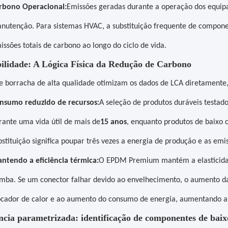
rbono Operacional:
Emissões geradas durante a operação dos equipa
nutenção. Para sistemas HVAC, a substituição frequente de compone
issões totais de carbono ao longo do ciclo de vida.
ilidade: A Lógica Física da Redução de Carbono
de borracha de alta qualidade otimizam os dados de LCA diretamente, 
nsumo reduzido de recursos:
A seleção de produtos duráveis ​​testa
rante uma vida útil de mais de
15 anos
, enquanto produtos de baixo 
bstituição significa poupar três vezes a energia de produção e as emis
ntendo a eficiência térmica:
O EPDM Premium mantém a elasticidade
mba. Se um conector falhar devido ao envelhecimento, o aumento das
ocador de calor e ao aumento do consumo de energia, aumentando a
ncia parametrizada: identificação de componentes de bai