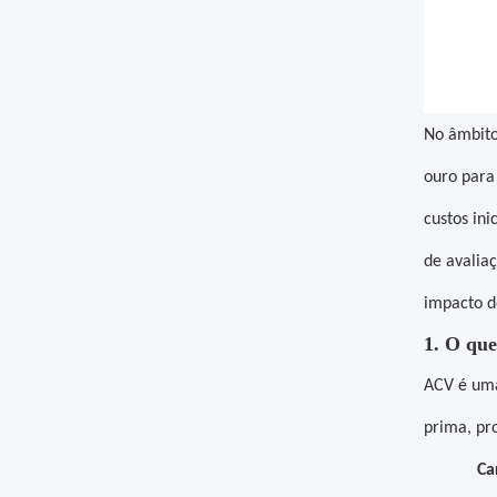
No âmbito
ouro para
custos ini
de avalia
impacto d
1. O qu
ACV é uma
prima, pro
Ca