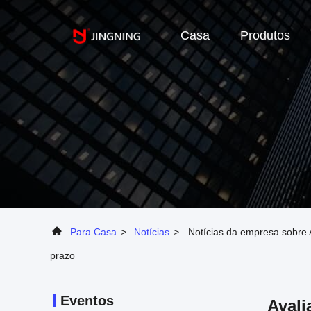
Casa
Produtos
Para Casa
>
Notícias
>
Notícias da empresa sobre 
prazo
Eventos
Avali