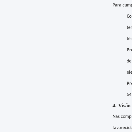
Para cump
Co
te
té
Pr
de
el
Pr
≥4
4. Visão
Nas compr
favorecid