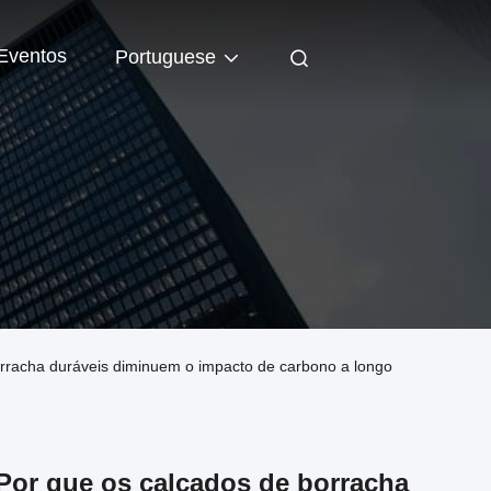
Eventos
Portuguese
orracha duráveis diminuem o impacto de carbono a longo
Por que os calçados de borracha