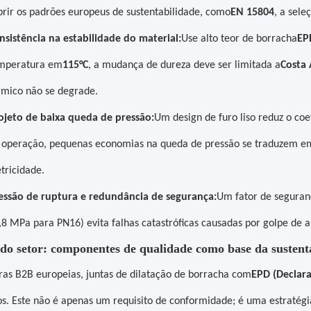
rir os padrões europeus de sustentabilidade, como
EN 15804
, a sele
nsistência na estabilidade do material:
Use alto teor de borracha
E
mperatura em
115°C
, a mudança de dureza deve ser limitada a
Costa 
rmico não se degrade.
ojeto de baixa queda de pressão:
Um design de furo liso reduz o coef
 operação, pequenas economias na queda de pressão se traduzem em
etricidade.
essão de ruptura e redundância de segurança:
Um fator de seguran
,8 MPa para PN16) evita falhas catastróficas causadas por golpe de a
 do setor: componentes de qualidade como base da sustent
as B2B europeias, juntas de dilatação de borracha com
EPD (Declar
os. Este não é apenas um requisito de conformidade; é uma estratégi