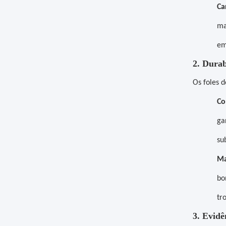
Ca
ma
em
2. Durab
Os foles 
Co
ga
su
Ma
bo
tr
3. Evidê