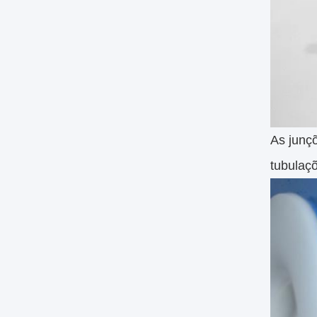
As junç
tubulaçõ