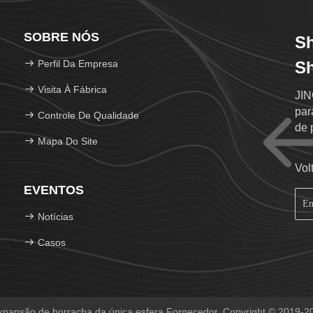
SOBRE NÓS
Sh
Perfil Da Empresa
Sh
Visita À Fábrica
JIN
par
Controle De Qualidade
de 
Mapa Do Site
coo
Vol
EVENTOS
Notícias
Casos
ansão de borracha da única esfera Fornecedor. Copyright © 2019-202