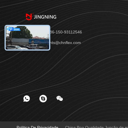
Telefone：86-150-93112546
E-mail：joints@chnflex.com
Política De Privacidade
China Boa Qualidade Junção de exp