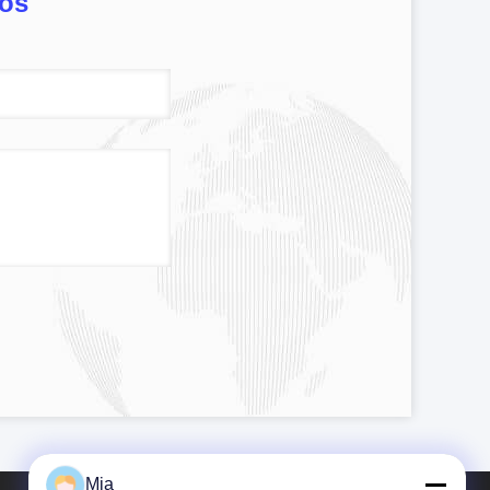
nós
Mia