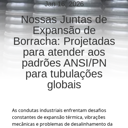
EXCURSÃO
Jan 16, 2026
DA
Nossas Juntas de
FÁBRICA
Expansão de
CONTROLE
Borracha: Projetadas
DA
para atender aos
QUALIDADE
padrões ANSI/PN
para tubulações
CONTACTE-
globais
NOS
NOTÍCIA
As condutas industriais enfrentam desafios
constantes de expansão térmica, vibrações
PEÇA
mecânicas e problemas de desalinhamento da