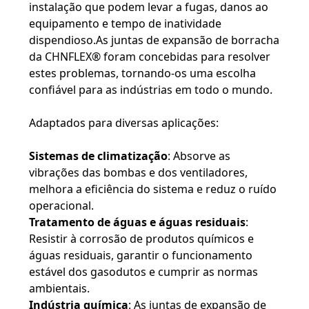
UMAS
instalação que podem levar a fugas, danos ao
equipamento e tempo de inatividade
CITAÇÕES
dispendioso.As juntas de expansão de borracha
da CHNFLEX® foram concebidas para resolver
MAPA
estes problemas, tornando-os uma escolha
confiável para as indústrias em todo o mundo.
DO
SITE
Adaptados para diversas aplicações:
Sistemas de climatização
: Absorve as
POLÍTICA
vibrações das bombas e dos ventiladores,
DE
melhora a eficiência do sistema e reduz o ruído
PRIVACIDADE
operacional.
Tratamento de águas e águas residuais
:
Resistir à corrosão de produtos químicos e
águas residuais, garantir o funcionamento
estável dos gasodutos e cumprir as normas
ambientais.
Indústria química
: As juntas de expansão de