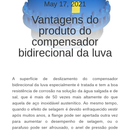
EXCURSÃO
May 17, 2021
DA
Vantagens do
FÁBRICA
produto do
CONTROLE
compensador
DA
bidirecional da luva
QUALIDADE
CONTACTE-
A superfície de deslizamento do compensador
NOS
bidirecional da luva especialmente é tratada e tem a boa
resistência de corrosão na solução da água salgada e de
sal, que é mais de 50 vezes mais altamente do que
NOTÍCIA
aquela de aço inoxidável austenítico. Ao mesmo tempo,
quando o efeito de selagem é devido enfraquecido vestir
após muitos anos, a flange pode ser apertada outra vez
PEÇA
para aumentar o desempenho de selagem, ou o
parafuso pode ser afrouxado, o anel de pressão pode