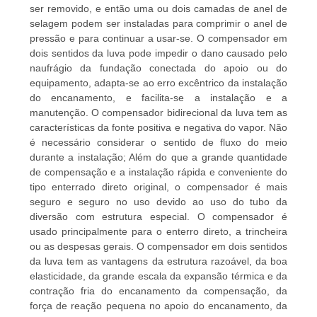
UMAS
ser removido, e então uma ou dois camadas de anel de
selagem podem ser instaladas para comprimir o anel de
CITAÇÕES
pressão e para continuar a usar-se. O compensador em
dois sentidos da luva pode impedir o dano causado pelo
naufrágio da fundação conectada do apoio ou do
MAPA
equipamento, adapta-se ao erro excêntrico da instalação
DO
do encanamento, e facilita-se a instalação e a
manutenção. O compensador bidirecional da luva tem as
SITE
características da fonte positiva e negativa do vapor. Não
é necessário considerar o sentido de fluxo do meio
durante a instalação; Além do que a grande quantidade
POLÍTICA
de compensação e a instalação rápida e conveniente do
DE
tipo enterrado direto original, o compensador é mais
seguro e seguro no uso devido ao uso do tubo da
PRIVACIDADE
diversão com estrutura especial. O compensador é
usado principalmente para o enterro direto, a trincheira
ou as despesas gerais. O compensador em dois sentidos
da luva tem as vantagens da estrutura razoável, da boa
elasticidade, da grande escala da expansão térmica e da
contração fria do encanamento da compensação, da
força de reação pequena no apoio do encanamento, da