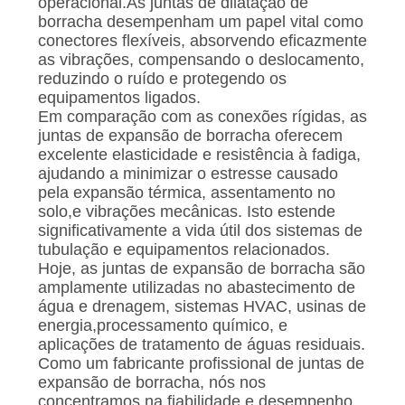
operacional.As juntas de dilatação de
UMAS
borracha desempenham um papel vital como
CITAÇÕES
conectores flexíveis, absorvendo eficazmente
as vibrações, compensando o deslocamento,
reduzindo o ruído e protegendo os
MAPA
equipamentos ligados.
Em comparação com as conexões rígidas, as
DO
juntas de expansão de borracha oferecem
SITE
excelente elasticidade e resistência à fadiga,
ajudando a minimizar o estresse causado
pela expansão térmica, assentamento no
POLÍTICA
solo,e vibrações mecânicas. Isto estende
significativamente a vida útil dos sistemas de
DE
tubulação e equipamentos relacionados.
PRIVACIDADE
Hoje, as juntas de expansão de borracha são
amplamente utilizadas no abastecimento de
água e drenagem, sistemas HVAC, usinas de
energia,processamento químico, e
aplicações de tratamento de águas residuais.
Como um fabricante profissional de juntas de
expansão de borracha, nós nos
concentramos na fiabilidade e desempenho