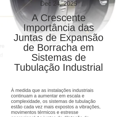
EXCURSÃO
Dec 24, 2025
DA
A Crescente
FÁBRICA
Importância das
CONTROLE
Juntas de Expansão
DA
de Borracha em
QUALIDADE
Sistemas de
Tubulação Industrial
CONTACTE-
NOS
À medida que as instalações industriais
NOTÍCIA
continuam a aumentar em escala e
complexidade, os sistemas de tubulação
estão cada vez mais expostos a vibrações,
PEÇA
movimentos térmicos e estresse