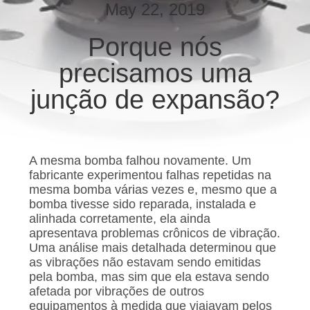
EXCURSÃO
May 22, 2019
DA
Porque nós
FÁBRICA
precisamos uma
CONTROLE
junção de expansão?
DA
QUALIDADE
A mesma bomba falhou novamente. Um
fabricante experimentou falhas repetidas na
CONTACTE-
mesma bomba várias vezes e, mesmo que a
NOS
bomba tivesse sido reparada, instalada e
alinhada corretamente, ela ainda
apresentava problemas crônicos de vibração.
NOTÍCIA
Uma análise mais detalhada determinou que
as vibrações não estavam sendo emitidas
pela bomba, mas sim que ela estava sendo
PEÇA
afetada por vibrações de outros
equipamentos à medida que viajavam pelos