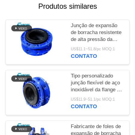
UMAS
Produtos similares
CITAÇÕES
Junção de expansão
MAPA
de borracha resistente
de alta pressão da
DO
única esfera no
SITE
US$11.1~51.8/pc MOQ:1
encanamento
CONTATO
personalizado
POLÍTICA
Tipo personalizado
DE
junção flexível de aço
PRIVACIDADE
inoxidável da flange da
junta de expansão da
US$11.9~51.1/pc MOQ:1
tubulação
CONTATO
Fabricante de foles de
expansão de borracha