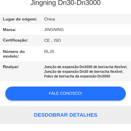
EXCURSÃO
Jingning Dn30-Dn3000
DA
Lugar de origem:
China
FÁBRICA
Marca:
JINGNING
CONTROLE
Certificação:
CE，ISO
DA
Número do
RLJS
modelo:
QUALIDADE
Realçar:
,
Junção de expansão Dn3000 de borracha flexível
,
Junção de expansão Dn30 de borracha flexível
CONTACTE-
Foles de borracha da expansão Dn3000
NOS
FALE CONOSCO!
NOTÍCIA
DESDOBRAR DETALHES
PEÇA