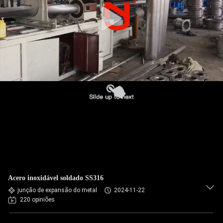
EXCURSÃO
DA
FÁBRICA
CONTROLE
DA
QUALIDADE
CONTACTE-
NOS
NOTÍCIA
Acero inoxidável soldado SS316
junção de expansão do metal
2024-11-22
220 opiniões
PEÇA