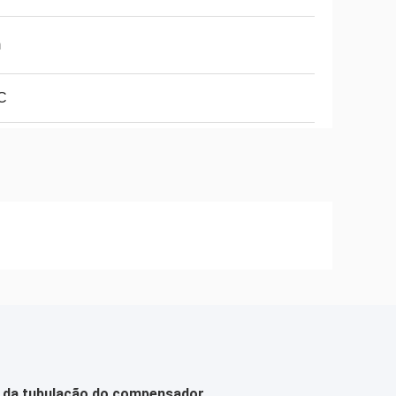
m
C
ão da tubulação do compensador