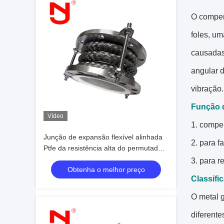
O compen
foles, u
causadas
angular 
vibração.
Função
Vídeo
1. compe
Junção de expansão flexível alinhada
2. para f
Ptfe da resistência alta do permutador
de calor SS316 da junção de expansão
3. para 
Obtenha o melhor preço
Classifi
O metal g
diferente