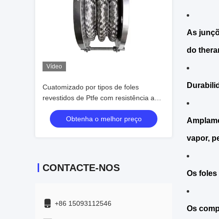
As junç
do thera
Vídeo
Durabili
Cuatomizado por tipos de foles
revestidos de Ptfe com resistência a
altas temperaturas de fábrica
Obtenha o melhor preço
Amplamen
vapor, p
CONTACTE-NOS
Os foles
+86 15093112546
Os compe