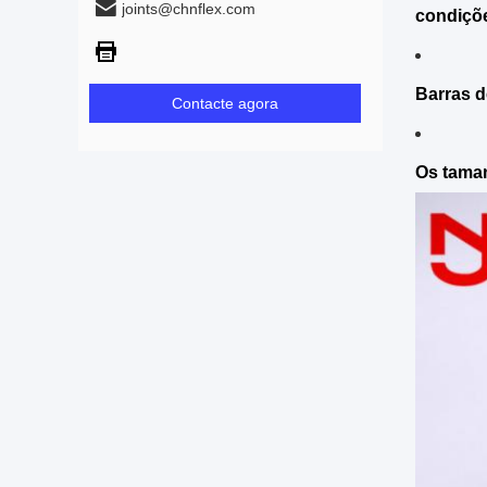
joints@chnflex.com
condiçõe
Barras d
Contacte agora
Os taman