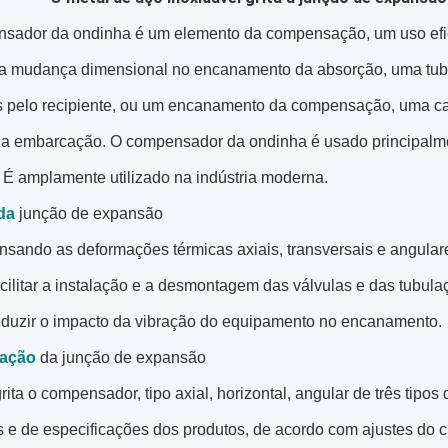
sador da ondinha é um elemento da compensação, um uso efic
ma mudança dimensional no encanamento da absorção, uma tub
 pelo recipiente, ou um encanamento da compensação, uma can
da embarcação. O compensador da ondinha é usado principalme
 É amplamente utilizado na indústria moderna.
da
junção de expansão
nsando as deformações térmicas axiais, transversais e angular
acilitar a instalação e a desmontagem das válvulas e das tubula
reduzir o impacto da vibração do equipamento no encanamento.
cação
da junção de expansão
rita o compensador, tipo axial, horizontal, angular de três tipo
s e de especificações dos produtos, de acordo com ajustes do c