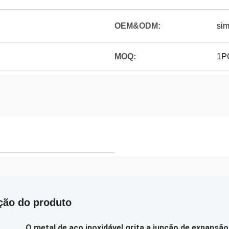
OEM&ODM:
si
MOQ:
1P
ção do produto
O metal de aço inoxidável grita a junção de expans