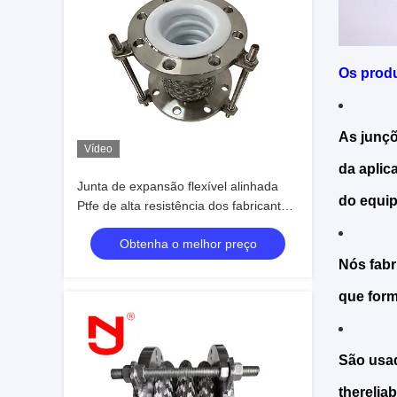
Os produ
As junç
Vídeo
da aplic
Junta de expansão flexível alinhada
do equi
Ptfe de alta resistência dos fabricantes
de foles de metal SS316
Obtenha o melhor preço
Nós fabr
que form
São usad
therelia