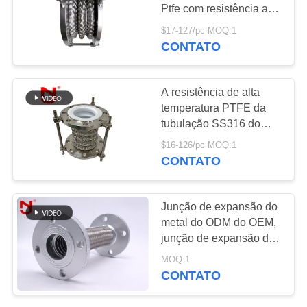
UMAS
dobro
Ptfe com resistência a
CITAÇÕES
altas temperaturas de
$17-127/pc MOQ:1
fábrica
CONTATO
27
MAPA
Válvula de
DO
A resistência de alta
verificação do
temperatura PTFE da
SITE
tubulação SS316 do
ornitorrinco
laço de expansão
$16-126/pc MOQ:1
alinhou o metal dos
POLÍTICA
CONTATO
foles
DE
70
PRIVACIDADE
Junção de expansão do
Mangueira trançada
metal do ODM do OEM,
junção de expansão de
do metal
aço inoxidável dos foles
MOQ:1
CONTATO