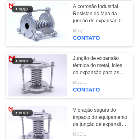
A corrosão industrial
Resistan do Mpa da
34
junção de expansão 0-
Junção de
6.0 do fole corrugou o
MOQ:1
compensador
CONTATO
expansão de
borracha reduzida
Junção de expansão
térmica do metal, foles
da expansão para as
tubulações grande área
36
MOQ:1
eficaz
CONTATO
Junções de
expansão de PTFE
Vibração segura do
impacto do equipamento
da junção de expansão
do metal a baixa
MOQ:1
multiplica testavel