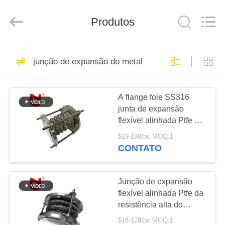
-
2026
Shanghai
Songjiang
Produtos
Jingning
Shock
Absorber
Co.,Ltd..
CASA
All
175
Rights
junção de expansão do metal
Reserved.
Junção de
PRODUTOS
expansão de
A flange fole SS316
junta de expansão
borracha da única
SHOW
flexível alinhada Ptfe de
DE
esfera
alta resistência
$19-198/pc MOQ:1
RV
CONTATO
49
Junção de
SOBRE
Junção de expansão
flexível alinhada Ptfe da
NÓS
expansão
resistência alta do
permutador de calor
rosqueada
$18-128/pc MOQ:1