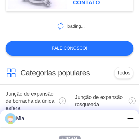
CONTATO
43
tubulação que
loading...
desmonta a junção
FALE CONOSCO!
Categorias populares
Todos
79
junção de expansão
Junção de expansão
Junção de expansão
do metal
de borracha da única
rosqueada
esfera
Mia
Junção de expansão
junção de expansão
de borracha da esfera
de borracha do epdm
6:02 AM