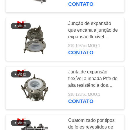
EXCURSÃO
SS316 da junção de
CONTATO
expansão
DA
FÁBRICA
Junção de expansão
33
que encana a junção de
junção de expansão
expansão flexível
CONTROLE
alinhada Ptfe de alta
de borracha do
$19-198/pc MOQ:1
DA
resistência SS316
CONTATO
QUALIDADE
epdm
Junta de expansão
CONTACTE-
flexível alinhada Ptfe de
NOS
alta resistência dos
36
fabricantes de foles de
$18-128/pc MOQ:1
Junção de
metal SS316
CONTATO
NOTÍCIA
expansão de
Cuatomizado por tipos
borracha da esfera
PEÇA
de foles revestidos de