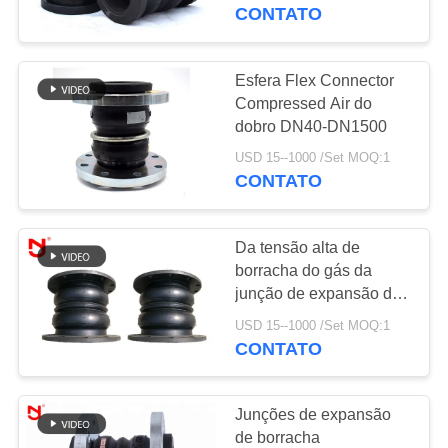
EXCURSÃO
da junção de expansão
CONTATO
NBR EPDM
DA
FÁBRICA
Esfera Flex Connector
33
Compressed Air do
junção de expansão
dobro DN40-DN1500
CONTROLE
de borracha do
USD 15--1000 /Set MOQ:1
DA
CONTATO
QUALIDADE
epdm
Da tensão alta de
CONTACTE-
borracha do gás da
NOS
junção de expansão da
36
esfera do dobro de
USD 15--1000 /Set MOQ:1
Junção de
Epdm anti corrosão
CONTATO
NOTÍCIA
expansão de
Junções de expansão
borracha da esfera
PEÇA
de borracha