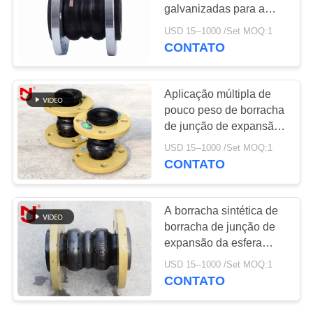
UMAS
dobro
galvanizadas para a
CITAÇÕES
impermeabilização
USD 15--1000 /Set MOQ:1
Multilayer do arco dobro
CONTATO
27
da tubulação
MAPA
Válvula de
DO
Aplicação múltipla de
verificação do
pouco peso de borracha
SITE
de junção de expansão
ornitorrinco
da esfera do dobro do
USD 15--1000 /Set MOQ:1
ODM do OEM
POLÍTICA
CONTATO
DE
70
PRIVACIDADE
A borracha sintética de
Mangueira trançada
borracha de junção de
expansão da esfera
do metal
dobro hidráulica reduz a
USD 15--1000 /Set MOQ:1
resistência à tração
CONTATO