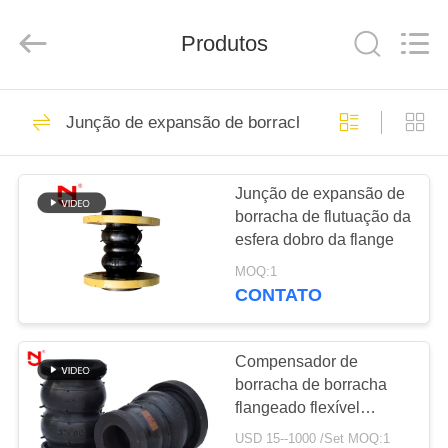
-
2026
Shanghai
Songjiang
Produtos
Jingning
Shock
Absorber
Co.,Ltd..
CASA
All
175
Rights
Junção de expansão de borracha da esfera dobro
Reserved.
Junção de
PRODUTOS
expansão de
Junção de expansão de
borracha de flutuação da
borracha da única
SHOW
esfera dobro da flange
DE
esfera
MOQ:1
RV
CONTATO
49
Junção de
SOBRE
Compensador de
borracha de borracha
NÓS
expansão
flangeado flexível
DN20mm-DN3600mm
rosqueada
USD 15--1000 /Set MOQ:1