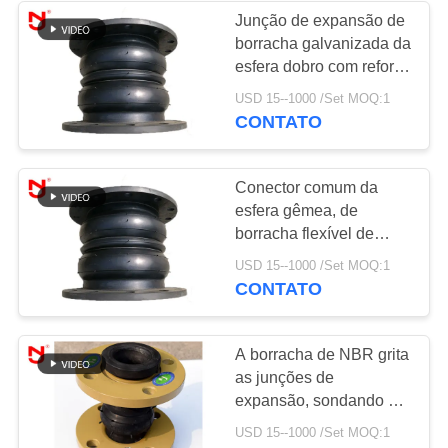
Junção de expansão de
borracha galvanizada da
34
esfera dobro com reforço
Junção de
da camada
USD 15--1000 /Set MOQ:1
CONTATO
expansão de
borracha reduzida
Conector comum da
esfera gêmea, de
borracha flexível de
borracha 0.6-2.5MPa do
36
USD 15--1000 /Set MOQ:1
acoplamento da
CONTATO
Junções de
tubulação
expansão de PTFE
A borracha de NBR grita
as junções de
expansão, sondando a
manutenção fácil
USD 15--1000 /Set MOQ:1
comum da expansão