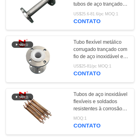
UMAS
dobro
tubos de aço trançado
CITAÇÕES
tubos de metal
US$25.6-81.6/pc MOQ:1
ondulados para
CONTATO
27
aplicações industriais
MAPA
Válvula de
DO
Tubo flexível metálico
verificação do
corrugado trançado com
SITE
fio de aço inoxidável e
ornitorrinco
revestimento de PTFE
US$25-81/pc MOQ:1
DN8-DN400 para
POLÍTICA
CONTATO
transferência de fluidos
DE
de alto desempenho
70
PRIVACIDADE
Tubos de aço inoxidável
Mangueira trançada
flexíveis e soldados
resistentes à corrosão,
do metal
de alta pressão e
MOQ:1
absorção de vibrações
CONTATO
para aplicações
industriais