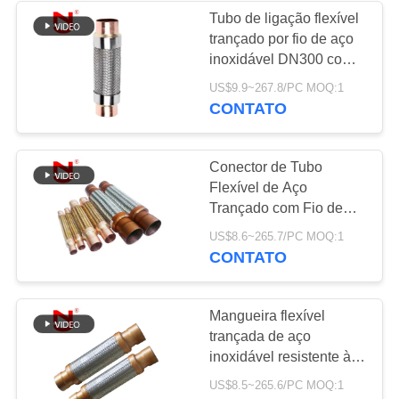
Tubo de ligação flexível
trançado por fio de aço
34
inoxidável DN300 com
Junção de
garantia de 18 meses
US$9.9~267.8/PC MOQ:1
Tubo de trançado
CONTATO
expansão de
metálico
borracha reduzida
Conector de Tubo
Flexível de Aço
Trançado com Fio de
Aço Inoxidável
36
US$8.6~265.7/PC MOQ:1
DN8~DN400 Mangueira
CONTATO
Junções de
Metálica Trançada
Resistente à Corrosão
expansão de PTFE
Mangueira flexível
trançada de aço
inoxidável resistente à
corrosão com
US$8.5~265.6/PC MOQ:1
classificação de alta