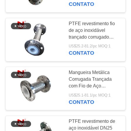
EXCURSÃO
flexível
CONTATO
DA
FÁBRICA
PTFE revestimento fio
33
de aço inoxidável
junção de expansão
trançado corrugado
CONTROLE
trançado tubo flexível
de borracha do
US$25.2-81.2/pc MOQ:1
DA
CONTATO
QUALIDADE
epdm
Mangueira Metálica
CONTACTE-
Corrugada Trançada
NOS
com Fio de Aço
36
Inoxidável e
US$25.1-81.1/pc MOQ:1
Junção de
Revestimento de PTFE
CONTATO
NOTÍCIA
expansão de
PTFE revestimento de
borracha da esfera
PEÇA
aço inoxidável DN25