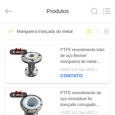
-
2026
Shanghai
Songjiang
Produtos
Jingning
Shock
Absorber
Co.,Ltd..
CASA
All
175
Rights
Mangueira trançada do metal
Reserved.
Junção de
PRODUTOS
expansão de
PTFE revestimento tubo
de aço flexível
borracha da única
SHOW
mangueira de metal
DE
esfera
corrugada mangueira de
US$25.5-81.5/pc MOQ:1
gás flexível
RV
CONTATO
49
Junção de
SOBRE
PTFE revestimento de
aço inoxidável fio
NÓS
expansão
trançado corrugado
mangueira de ligação
rosqueada
US$25.3-81.3/pc MOQ:1