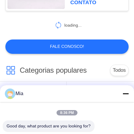
CONTATO
loading...
FALE CONOSCO!
Categorias populares
Todos
Junção de expansão
Mia
Junção de expansão
de borracha da única
rosqueada
esfera
8:36 PM
Junção de expansão
junção de expansão
Good day, what product are you looking for?
de borracha da esfera
de borracha do epdm