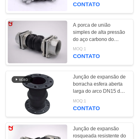
EXCURSÃO
270mm
CONTATO
DA
FÁBRICA
A porca de união
simples de alta pressão
do aço carbono do
CONTROLE
retrofit da junção de
MOQ:1
DA
expansão da integridade
CONTATO
zinca chapeado
QUALIDADE
Junção de expansão de
CONTACTE-
borracha esfera aberta
NOS
larga do arco DN15 da
única
MOQ:1
CONTATO
NOTÍCIA
Junção de expansão
PEÇA
rosqueada resistente do