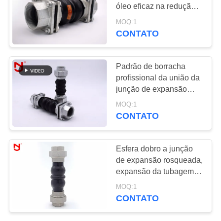
UMAS
óleo eficaz na redução
CITAÇÕES
de custos para a
MOQ:1
construção de sistemas
CONTATO
do encanamento
MAPA
DO
Padrão de borracha
profissional da união da
SITE
junção de expansão
200mm de EPDM BSPT
MOQ:1
NPT
POLÍTICA
CONTATO
DE
PRIVACIDADE
Esfera dobro a junção
de expansão rosqueada,
expansão da tubagem
articula a resistência de
MOQ:1
alta pressão
CONTATO