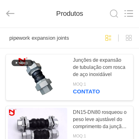
-
2026
Shanghai
Songjiang
Produtos
Jingning
Shock
Absorber
Co.,Ltd..
CASA
All
Rights
pipework expansion joints
Reserved.
PRODUTOS
Junções de expansão
de tubulação com rosca
SHOW
de aço inoxidável
DE
MOQ:1
RV
CONTATO
SOBRE
DN15-DN80 rosqueou o
peso leve ajustável do
NÓS
comprimento da junção
de expansão 200mm-
MOQ:1