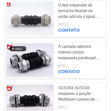
O tipo expansão de
borracha flexível da
união articula o igual
preto da cor dá forma às
MOQ:1
telas de nylon do cabo
CONTATO
A camada adesiva
interna comum
rosqueada parafusada
de expansão uniu o
MOQ:1
material sem emenda de
CONTATO
NBR
SUS304 SUS316
rosqueou a junção
Multilayer comum de
Woggle do metal de
MOQ:1
Proofinf da expansão